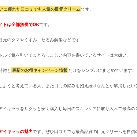
アに優れた口コミでも人気の目元クリーム
です。
イトは全部無視でOK
です。
目元のクマやくすみ、たるみ解消などです！
トルで気を引いてまどろっこしい内容を書いているサイトは大嫌い。
特徴と
最新のお得キャンペーン情報
だけをシンプルにまとめています。
しようと考えている人、また目元の悩みを抱え続けなんとか解消したい
アイキララをサクッと安く購入し毎日のスキンケアに取り入れて最高の
アイキララの魅力
です、ぜひ口コミでも最高品質の目元クリームを自信