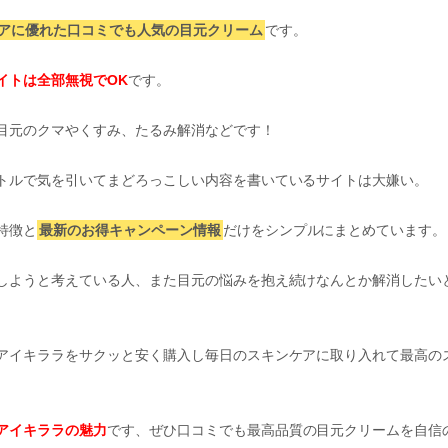
アに優れた口コミでも人気の目元クリーム
です。
イトは全部無視でOK
です。
目元のクマやくすみ、たるみ解消などです！
トルで気を引いてまどろっこしい内容を書いているサイトは大嫌い。
特徴と
最新のお得キャンペーン情報
だけをシンプルにまとめています。
しようと考えている人、また目元の悩みを抱え続けなんとか解消したい
アイキララをサクッと安く購入し毎日のスキンケアに取り入れて最高の
アイキララの魅力
です、ぜひ口コミでも最高品質の目元クリームを自信