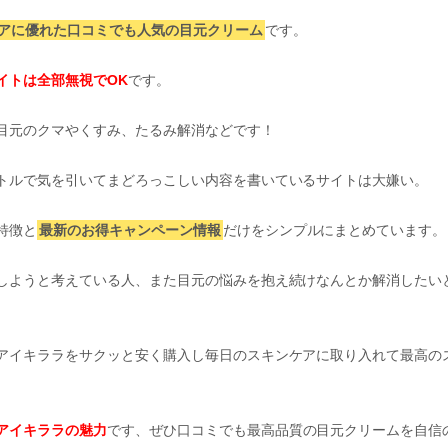
アに優れた口コミでも人気の目元クリーム
です。
イトは全部無視でOK
です。
目元のクマやくすみ、たるみ解消などです！
トルで気を引いてまどろっこしい内容を書いているサイトは大嫌い。
特徴と
最新のお得キャンペーン情報
だけをシンプルにまとめています。
しようと考えている人、また目元の悩みを抱え続けなんとか解消したい
アイキララをサクッと安く購入し毎日のスキンケアに取り入れて最高の
アイキララの魅力
です、ぜひ口コミでも最高品質の目元クリームを自信